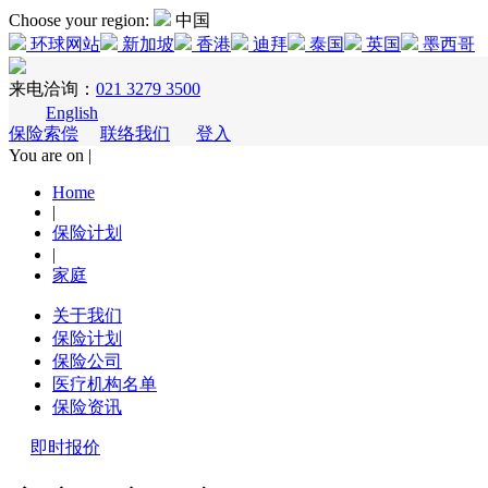
Choose your region:
中国
环球网站
新加坡
香港
迪拜
泰国
英国
墨西哥
来电洽询：
021 3279 3500
English
保险索偿
联络我们
登入
You are on |
Home
|
保险计划
|
家庭
关于我们
保险计划
保险公司
医疗机构名单
保险资讯
即时报价