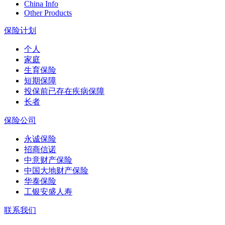
China Info
Other Products
保险计划
个人
家庭
生育保险
短期保障
投保前已存在疾病保障
长者
保险公司
永诚保险
招商信诺
中意财产保险
中国大地财产保险
华泰保险
工银安盛人寿
联系我们