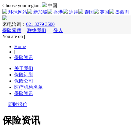
Choose your region:
中国
环球网站
新加坡
香港
迪拜
泰国
英国
墨西哥
来电洽询：
021 3279 3500
保险索偿
联络我们
登入
You are on |
Home
|
保险资讯
关于我们
保险计划
保险公司
医疗机构名单
保险资讯
即时报价
保险资讯