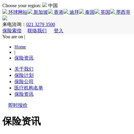
Choose your region:
中国
环球网站
新加坡
香港
迪拜
泰国
英国
墨西哥
来电洽询：
021 3279 3500
保险索偿
联络我们
登入
You are on |
Home
|
保险资讯
关于我们
保险计划
保险公司
医疗机构名单
保险资讯
即时报价
保险资讯