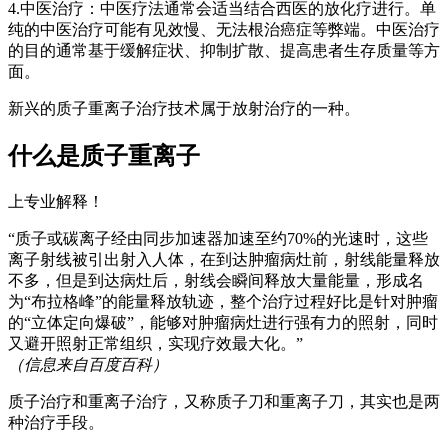
4.中医治疗：中医疗法通常会适当结合西医的放化疗进行。单
纯的中医治疗可能有见效慢、无法根治癌症等弊端。中医治疗
的目的通常基于缓解症状、抑制扩散、提高患者生存质量等方
面。
新兴的质子重离子治疗技术属于放射治疗的一种。
什么是质子重离子
上专业解释！
“质子或碳离子经由同步加速器加速至约70%的光速时，这些
离子射线被引出射入人体，在到达肿瘤病灶前，射线能量释放
不多，但是到达病灶后，射线会瞬间释放大量能量，形成名
为“布拉格峰”的能量释放轨迹，整个治疗过程好比是针对肿瘤
的“立体定向爆破”，能够对肿瘤病灶进行强有力的照射，同时
又避开照射正常组织，实现疗效最大化。”
（信息来自百度百科）
质子治疗和重离子治疗，又称质子刀和重离子刀，其实也是两
种治疗手段。