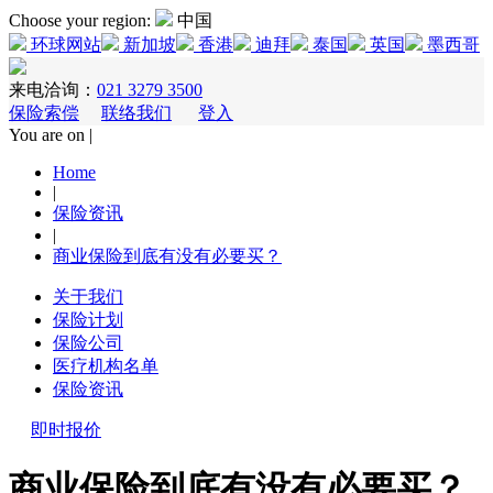
Choose your region:
中国
环球网站
新加坡
香港
迪拜
泰国
英国
墨西哥
来电洽询：
021 3279 3500
保险索偿
联络我们
登入
You are on |
Home
|
保险资讯
|
商业保险到底有没有必要买？
关于我们
保险计划
保险公司
医疗机构名单
保险资讯
即时报价
商业保险到底有没有必要买？