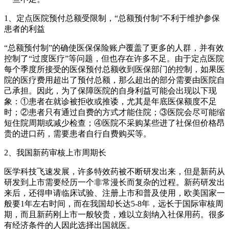
1、定点医院预付总额受限制，“总额预付制”不利于维护参保
患者的利益
“总额预付制”的确使医保保险账户覆盖了更多的人群，并有效
控制了“过度医疗”等问题，但也存在许多不足。由于定点医院
每个季度所接受的医保预付总额收到医保部门的控制，如果医
院的医疗费用超出了预付总额，那么超出的部分需要由医院自
己承担。因此，为了保障医院的自身利益可能会出现以下现
象：①患者在就诊被拒收或推诿，尤其是年底医保额度不足
时；②患者只有通过自费的方式才能住院；③医院会尽可能缩
短住院周期或减少检查；④医院不采购某些进了社保但价格昂
贵的进口药，需要患者自行自费购买等。
2、我国新药审核上市周期长
医学科技飞速发展，许多特效药被不断研发出来，但是新药从
研发到上市需要经历一个非常漫长而复杂的过程。新药研发出
来后，还得申请临床试验、注册上市和普及使用，欧美国家一
般要1年左右时间，而在我国却长达5-8年，远长于国际审核周
期，而且新药刚上市一般较贵，难以立刻纳入社保用药。很多
有经济条件的人因此选择出国就医。