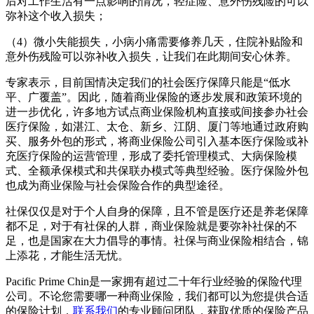
后对工作生活有一点影响的情况，轻症险、意外伤残险的可以
弥补这个收入损失；
（4）微小失能损失，小病小痛需要修养几天，住院补贴险和
意外伤残险可以弥补收入损失，让我们在此期间安心休养。
专家表示，目前国情决定我们的社会医疗保障只能是“低水
平、广覆盖”。因此，随着商业保险的逐步发展和政策环境的
进一步优化，许多地方试点商业保险机构直接或间接参办社会
医疗保险，如湛江、太仓、新乡、江阴、厦门等地通过政府购
买、服务外包的形式，将商业保险公司引入基本医疗保险或补
充医疗保险的运营管理，形成了委托管理模式、大病保险模
式、全额承保模式和共保联办模式等典型经验。医疗保险外包
也成为商业保险与社会保险合作的典型途径。
社保仅仅是对于个人自身的保障，且不管是医疗还是养老保障
都不足，对于有社保的人群，商业保险就是要弥补社保的不
足，也是国家在大力倡导的事情。社保与商业保险相结合，锦
上添花，才能生活无忧。
Pacific Prime Chin是一家拥有超过二十年行业经验的保险代理
公司。不论您需要哪一种商业保险，我们都可以为您提供合适
的保险计划，
联系我们
的专业顾问团队，获取优质的保险产品