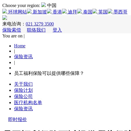
Choose your region:
中国
环球网站
新加坡
香港
迪拜
泰国
英国
墨西哥
来电洽询：
021 3279 3500
保险索偿
联络我们
登入
You are on |
Home
|
保险资讯
|
员工福利保险可以提供哪些保障？
关于我们
保险计划
保险公司
医疗机构名单
保险资讯
即时报价