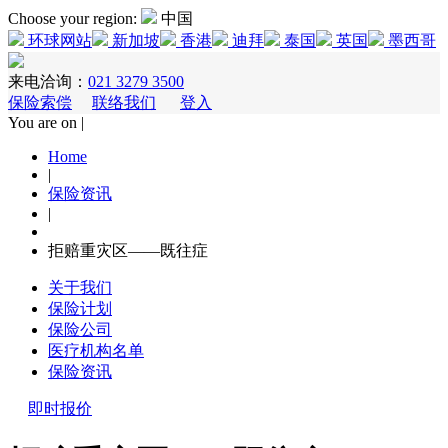
Choose your region:
中国
环球网站
新加坡
香港
迪拜
泰国
英国
墨西哥
来电洽询：
021 3279 3500
保险索偿
联络我们
登入
You are on |
Home
|
保险资讯
|
拒赔重灾区——既往症
关于我们
保险计划
保险公司
医疗机构名单
保险资讯
即时报价