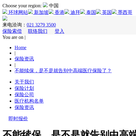
Choose your region:
中国
环球网站
新加坡
香港
迪拜
泰国
英国
墨西哥
来电洽询：
021 3279 3500
保险索偿
联络我们
登入
You are on |
Home
|
保险资讯
|
不能续保，是不是就告别中高端医疗保险了？
关于我们
保险计划
保险公司
医疗机构名单
保险资讯
即时报价
不能续保，是不是就告别中高