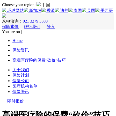
Choose your region:
中国
环球网站
新加坡
香港
迪拜
泰国
英国
墨西哥
来电洽询：
021 3279 3500
保险索偿
联络我们
登入
You are on |
Home
|
保险资讯
|
高端医疗险的保费“砍价”技巧
关于我们
保险计划
保险公司
医疗机构名单
保险资讯
即时报价
高端医疗险的保费“砍价”技巧