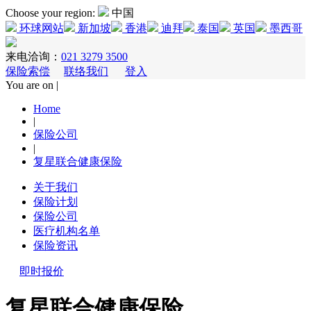
Choose your region:
中国
环球网站
新加坡
香港
迪拜
泰国
英国
墨西哥
来电洽询：
021 3279 3500
保险索偿
联络我们
登入
You are on |
Home
|
保险公司
|
复星联合健康保险
关于我们
保险计划
保险公司
医疗机构名单
保险资讯
即时报价
复星联合健康保险