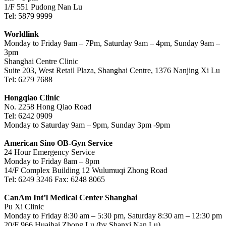
1/F 551 Pudong Nan Lu
Tel: 5879 9999
Worldlink
Monday to Friday 9am – 7Pm, Saturday 9am – 4pm, Sunday 9am –
3pm
Shanghai Centre Clinic
Suite 203, West Retail Plaza, Shanghai Centre, 1376 Nanjing Xi Lu
Tel: 6279 7688
Hongqiao Clinic
No. 2258 Hong Qiao Road
Tel: 6242 0909
Monday to Saturday 9am – 9pm, Sunday 3pm -9pm
American Sino OB-Gyn Service
24 Hour Emergency Service
Monday to Friday 8am – 8pm
14/F Complex Building 12 Wulumuqi Zhong Road
Tel: 6249 3246 Fax: 6248 8065
CanAm Int’l Medical Center Shanghai
Pu Xi Clinic
Monday to Friday 8:30 am – 5:30 pm, Saturday 8:30 am – 12:30 pm
20/F 966 Huaihai Zhong Lu (by Shanxi Nan Lu)