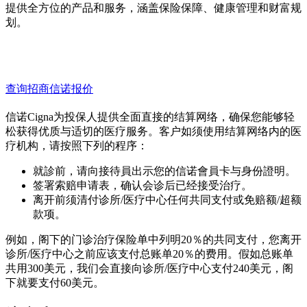
提供全方位的产品和服务，涵盖保险保障、健康管理和财富规
划。
查询招商信诺报价
信诺Cigna为投保人提供全面直接的结算网络，确保您能够轻
松获得优质与适切的医疗服务。客户如须使用结算网络内的医
疗机构，请按照下列的程序：
就診前，请向接待員出示您的信诺會員卡与身份證明。
签署索赔申请表，确认会诊后已经接受治疗。
离开前须清付诊所
/
医疗中心任何共同支付或免赔额
/
超额
款项。
例如，阁下的门诊治疗保险单中列明
20
％的共同支付，您离开
诊所
/
医疗中心之前应该支付总账单
20
％的费用。假如总账单
共用
300
美元，我们会直接向诊所
/
医疗中心支付
240
美元，阁
下就要支付
60
美元。