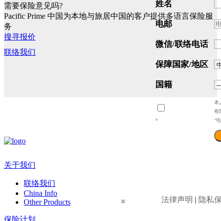
姓名
需要保险意见吗?
Pacific Prime 中国为本地与旅居中国的客户提供多语言保险服
电邮
务
搜寻报价
微信/联络电话
联络我们
保障国家/地区
国籍
本
有
*
“
关于我们
联络我们
China Info
法律声明
|
隐私
Other Products
✖
保险计划