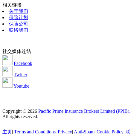
相关链接
关于我们
保险计划
保险公司
联络我们
社交媒体连结
Facebook
Twitter
Youtube
Copyright © 2026
Pacific Prime Insurance Brokers Limited (PPIB).
,
All rights reserved.
主页
|
Terms and Conditions
|
Privacy
|
Anti-Spam
|
Cookie Policy
|
联