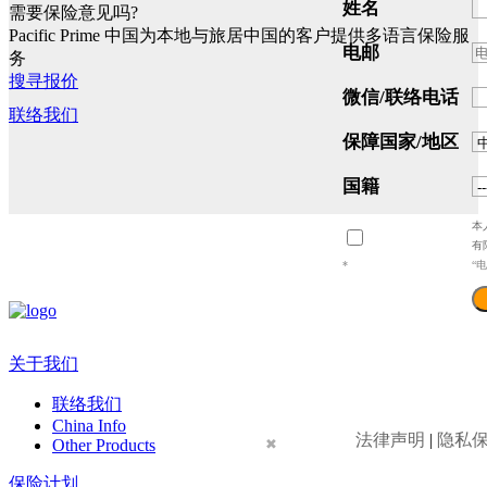
姓名
需要保险意见吗?
Pacific Prime 中国为本地与旅居中国的客户提供多语言保险服
电邮
务
搜寻报价
微信/联络电话
联络我们
保障国家/地区
国籍
本
有
*
“
关于我们
联络我们
China Info
法律声明
|
隐私
Other Products
✖
保险计划