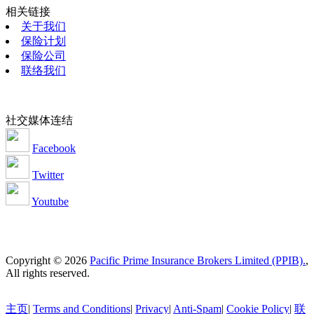
相关链接
关于我们
保险计划
保险公司
联络我们
社交媒体连结
Facebook
Twitter
Youtube
Copyright © 2026
Pacific Prime Insurance Brokers Limited (PPIB).
,
All rights reserved.
主页
|
Terms and Conditions
|
Privacy
|
Anti-Spam
|
Cookie Policy
|
联