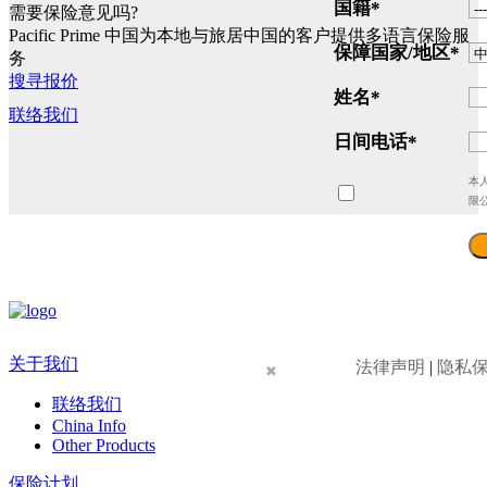
国籍
*
需要保险意见吗?
Pacific Prime 中国为本地与旅居中国的客户提供多语言保险服
保障国家/地区
*
务
搜寻报价
姓名
*
联络我们
日间电话
*
本
限
关于我们
法律声明
|
隐私
✖
联络我们
China Info
Other Products
保险计划