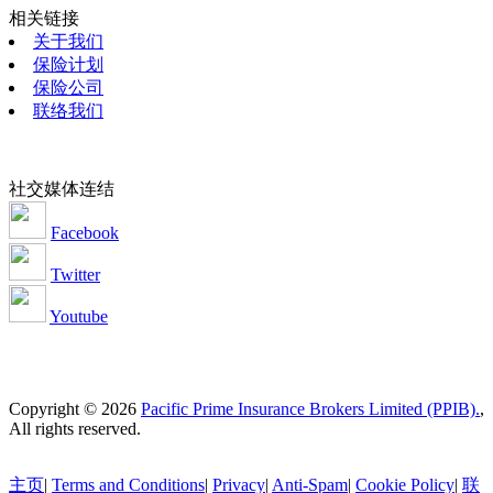
相关链接
关于我们
保险计划
保险公司
联络我们
社交媒体连结
Facebook
Twitter
Youtube
Copyright © 2026
Pacific Prime Insurance Brokers Limited (PPIB).
,
All rights reserved.
主页
|
Terms and Conditions
|
Privacy
|
Anti-Spam
|
Cookie Policy
|
联