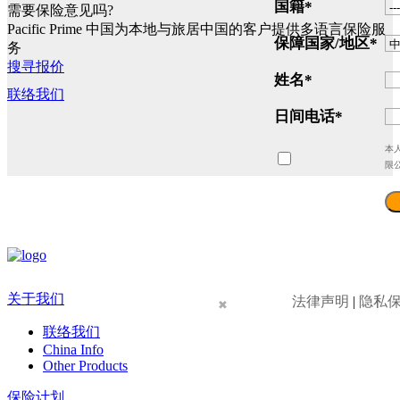
国籍
*
需要保险意见吗?
Pacific Prime 中国为本地与旅居中国的客户提供多语言保险服
保障国家/地区
*
务
搜寻报价
姓名
*
联络我们
日间电话
*
本
限
关于我们
法律声明
|
隐私
✖
联络我们
China Info
Other Products
保险计划