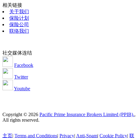
相关链接
关于我们
保险计划
保险公司
联络我们
社交媒体连结
Facebook
Twitter
Youtube
Copyright © 2026
Pacific Prime Insurance Brokers Limited (PPIB).
,
All rights reserved.
主页
|
Terms and Conditions
|
Privacy
|
Anti-Spam
|
Cookie Policy
|
联