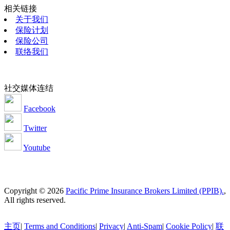
相关链接
关于我们
保险计划
保险公司
联络我们
社交媒体连结
Facebook
Twitter
Youtube
Copyright © 2026
Pacific Prime Insurance Brokers Limited (PPIB).
,
All rights reserved.
主页
|
Terms and Conditions
|
Privacy
|
Anti-Spam
|
Cookie Policy
|
联