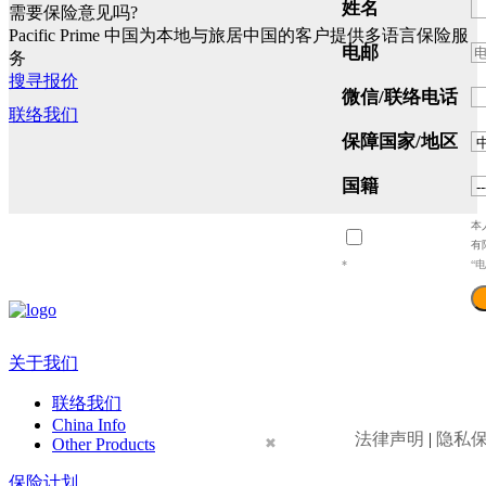
姓名
需要保险意见吗?
Pacific Prime 中国为本地与旅居中国的客户提供多语言保险服
电邮
务
搜寻报价
微信/联络电话
联络我们
保障国家/地区
国籍
本
有
*
“
关于我们
联络我们
China Info
法律声明
|
隐私
Other Products
✖
保险计划